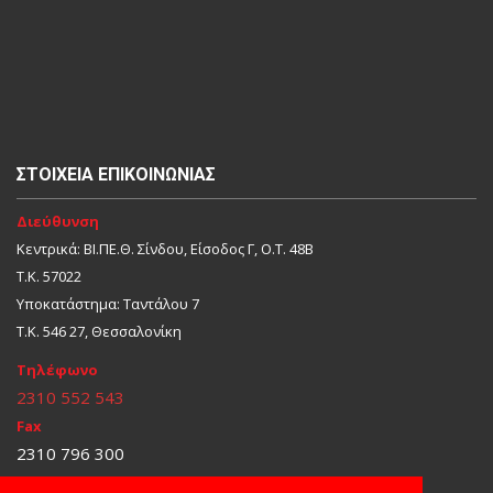
ΣΤΟΙΧΕΊΑ ΕΠΙΚΟΙΝΩΝΊΑΣ
Διεύθυνση
Κεντρικά: ΒΙ.ΠΕ.Θ. Σίνδου, Είσοδος Γ, Ο.Τ. 48Β
Τ.Κ. 57022
Υποκατάστημα: Ταντάλου 7
Τ.Κ. 546 27, Θεσσαλονίκη
Τηλέφωνο
2310 552 543
Fax
2310 796 300
E-Mail