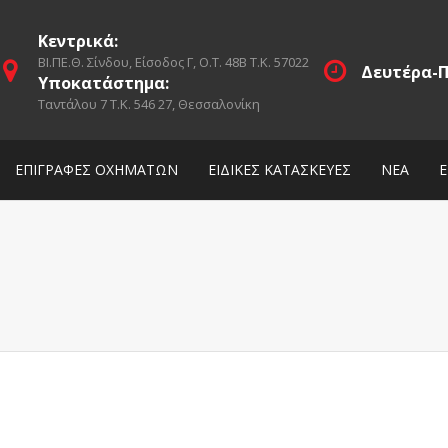
Κεντρικά:
ΒΙ.ΠΕ.Θ. Σίνδου, Είσοδος Γ, Ο.Τ. 48Β Τ.Κ. 57022
Δευτέρα-Π
Υποκατάστημα:
Ταντάλου 7 Τ.Κ. 546 27, Θεσσαλονίκη
ΕΠΙΓΡΑΦΕΣ ΟΧΗΜΑΤΩΝ
ΕΙΔΙΚΕΣ ΚΑΤΑΣΚΕΥΕΣ
ΝΕΑ
Ε