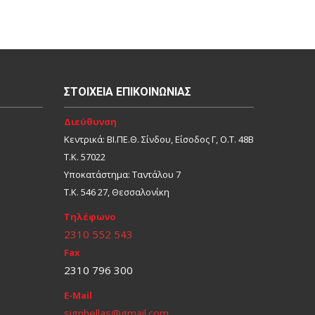
ΣΤΟΙΧΕΊΑ ΕΠΙΚΟΙΝΩΝΊΑΣ
Διεύθυνση
Κεντρικά: ΒΙ.ΠΕ.Θ. Σίνδου, Είσοδος Γ, Ο.Τ. 48Β
Τ.Κ. 57022
Υποκατάστημα: Ταντάλου 7
Τ.Κ. 546 27, Θεσσαλονίκη
Τηλέφωνο
2310 552 543
Fax
2310 796 300
E-Mail
signhellas@gmail.com