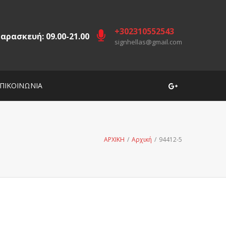
+302310552543
αρασκευή: 09.00-21.00
signhellas@gmail.com
ΠΙΚΟΙΝΩΝΙΑ
ΑΡΧΙΚΗ
/
Αρχική
/
94412-5