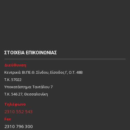
ΣΤΟΙΧΕΊΑ ΕΠΙΚΟΙΝΩΝΊΑΣ
Διεύθυνση
Κεντρικά: ΒΙ.ΠΕ.Θ. Σίνδου, Είσοδος Γ, Ο.Τ. 48Β
Τ.Κ. 57022
Υποκατάστημα: Ταντάλου 7
Τ.Κ. 546 27, Θεσσαλονίκη
Τηλέφωνο
2310 552 543
Fax
2310 796 300