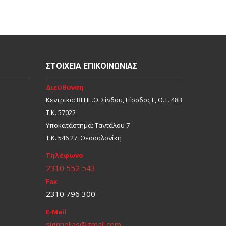
ΣΤΟΙΧΕΊΑ ΕΠΙΚΟΙΝΩΝΊΑΣ
Διεύθυνση
Κεντρικά: ΒΙ.ΠΕ.Θ. Σίνδου, Είσοδος Γ, Ο.Τ. 48Β
Τ.Κ. 57022
Υποκατάστημα: Ταντάλου 7
Τ.Κ. 546 27, Θεσσαλονίκη
Τηλέφωνο
2310 552 543
Fax
2310 796 300
E-Mail
signhellas@gmail.com