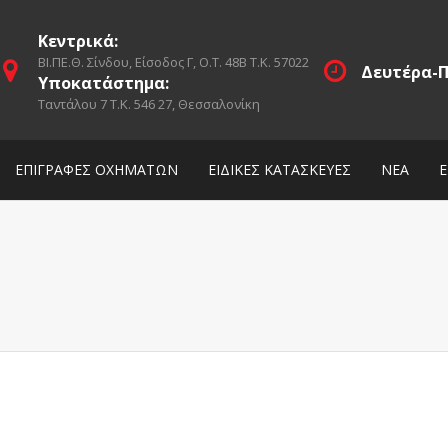
Κεντρικά:
ΒΙ.ΠΕ.Θ. Σίνδου, Είσοδος Γ, Ο.Τ. 48Β Τ.Κ. 57022
Δευτέρα-Π
Υποκατάστημα:
Ταντάλου 7 Τ.Κ. 546 27, Θεσσαλονίκη
ΕΠΙΓΡΑΦΕΣ ΟΧΗΜΑΤΩΝ
ΕΙΔΙΚΕΣ ΚΑΤΑΣΚΕΥΕΣ
ΝΕΑ
Ε